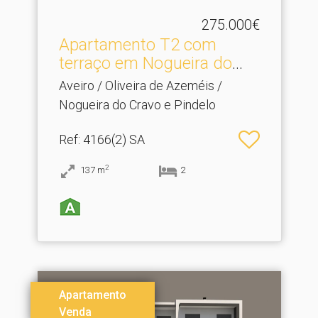
275.000€
Apartamento T2 com
terraço em Nogueira do
Cra.​..
Aveiro / Oliveira de Azeméis /
Nogueira do Cravo e Pindelo
Ref
: 4166(2) SA
2
137
m
2
Apartamento
Venda