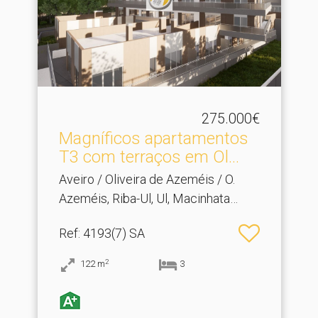
275.000€
Magníficos apartamentos
T3 com terraços em Ol.​..
Aveiro / Oliveira de Azeméis / O.
Azeméis, Riba-Ul, Ul, Macinhata
Seixa, Madail
Ref
: 4193(7) SA
2
122
m
3