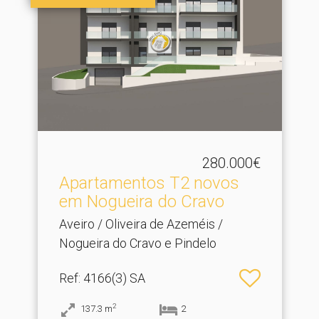
280.000€
Apartamentos T2 novos
em Nogueira do Cravo
Aveiro / Oliveira de Azeméis /
Nogueira do Cravo e Pindelo
Ref
: 4166(3) SA
2
137.3
m
2