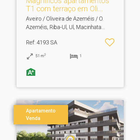
Magníficos apartamentos
T1 com terraço em Oli.​..
Aveiro / Oliveira de Azeméis / O.
Azeméis, Riba-Ul, Ul, Macinhata
Seixa, Madail
Ref
: 4193 SA
2
51
m
1
Apartamento
Venda