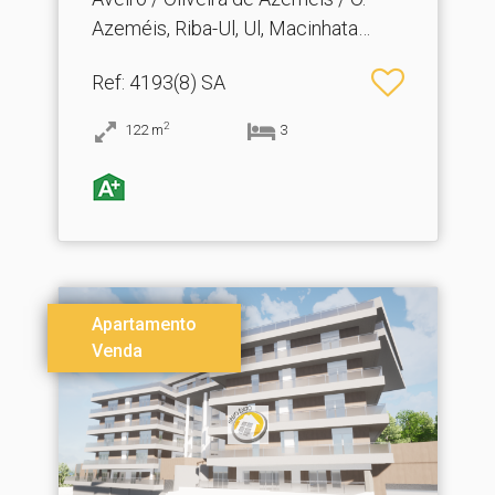
Azeméis, Riba-Ul, Ul, Macinhata
Seixa, Madail
Ref
: 4193(8) SA
2
122
m
3
Apartamento
Venda