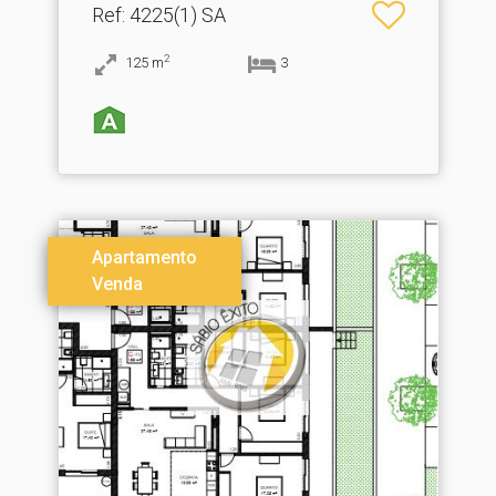
Ref
: 4225(1) SA
2
125
m
3
Apartamento
Venda