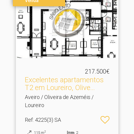
Venda
217.500€
Excelentes apartamentos
T2 em Loureiro, Olive.​..
Aveiro / Oliveira de Azeméis /
Loureiro
Ref
: 4225(3) SA
2
115
m
2