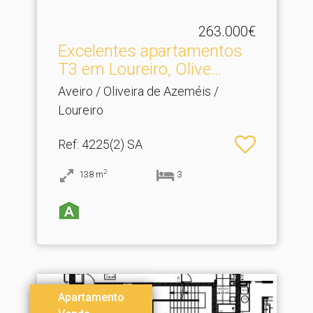
263.000€
Excelentes apartamentos
T3 em Loureiro, Olive.​..
Aveiro / Oliveira de Azeméis /
Loureiro
Ref
: 4225(2) SA
2
138
m
3
Apartamento