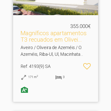
355.000€
Magníficos apartamentos
T3 recuados em Olivei.​..
Aveiro / Oliveira de Azeméis / O.
Azeméis, Riba-Ul, Ul, Macinhata
Seixa, Madail
Ref
: 4193(9) SA
2
171
m
3