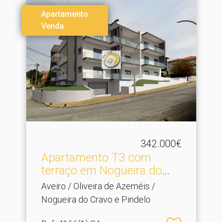
Apartamento
Venda
342.000€
Apartamento T3 com
terraço em Nogueira do
Cra.​..
Aveiro / Oliveira de Azeméis /
Nogueira do Cravo e Pindelo