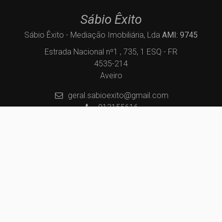
Sábio Êxito
Sábio Êxito - Mediação Imobiliária, Lda
AMI: 9745
Estrada Nacional nº1 , 735, 1 ESQ - FR
4535-214
Aveiro
geral.sabioexito@gmail.com
913155616
(Chamada para a rede móvel nacional)
Centros de Resolução de Litígios
Política de Privacidade