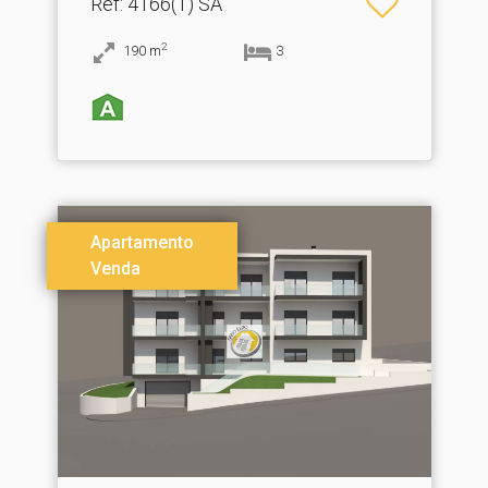
Ref
: 4166(1) SA
2
190
m
3
Apartamento
Venda