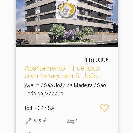
418.000€
Apartamento T1 de luxo
com terraço em S.​ João...
Aveiro / São João da Madeira / São
João da Madeira
Ref
: 4247 SA
2
61.5
m
1