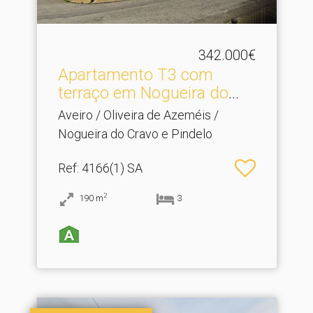
342.000€
Apartamento T3 com
terraço em Nogueira do
Cra.​..
Aveiro / Oliveira de Azeméis /
Nogueira do Cravo e Pindelo
Ref
: 4166(1) SA
2
190
m
3