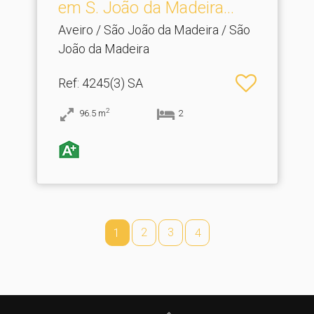
em S.​ João da Madeira...
Aveiro / São João da Madeira / São
João da Madeira
Ref
: 4245(3) SA
2
96.5
m
2
2
3
1
4