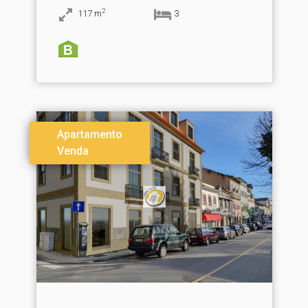
2
117
m
3
Apartamento
Venda