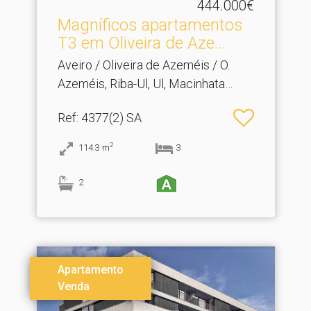
444.000€
Magníficos apartamentos
T3 em Oliveira de Aze.​..
Aveiro / Oliveira de Azeméis / O.
Azeméis, Riba-Ul, Ul, Macinhata
Seixa, Madail
Ref
: 4377(2) SA
2
114.3
m
3
2
Apartamento
Venda