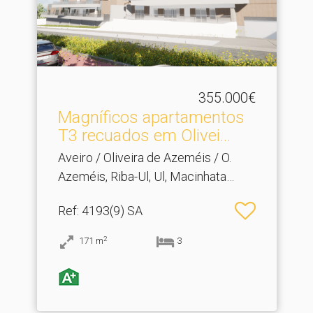
355.000€
Magníficos apartamentos
T3 recuados em Olivei.​..
Aveiro / Oliveira de Azeméis / O.
Azeméis, Riba-Ul, Ul, Macinhata
Seixa, Madail
Ref
: 4193(9) SA
2
171
m
3