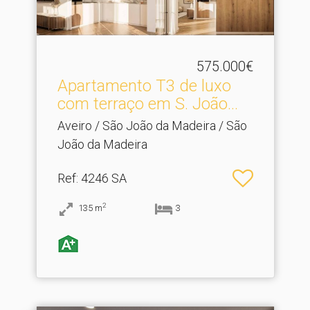
575.000€
Apartamento T3 de luxo
com terraço em S.​ João...
Aveiro / São João da Madeira / São
João da Madeira
Ref
: 4246 SA
2
135
m
3