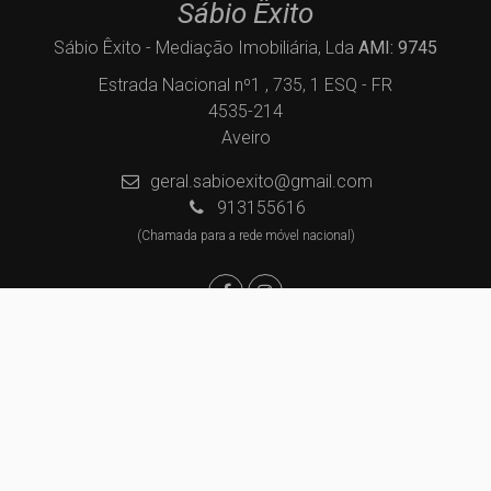
Sábio Êxito
Sábio Êxito - Mediação Imobiliária, Lda
AMI: 9745
Estrada Nacional nº1 , 735, 1 ESQ - FR
4535-214
Aveiro
geral.sabioexito@gmail.com
913155616
(Chamada para a rede móvel nacional)
Centros de Resolução de Litígios
Política de Privacidade
Livro de Reclamações