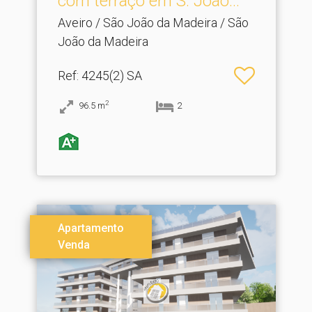
com terraço em S.​ João...
Aveiro / São João da Madeira / São
João da Madeira
Ref
: 4245(2) SA
2
96.5
m
2
Apartamento
Venda