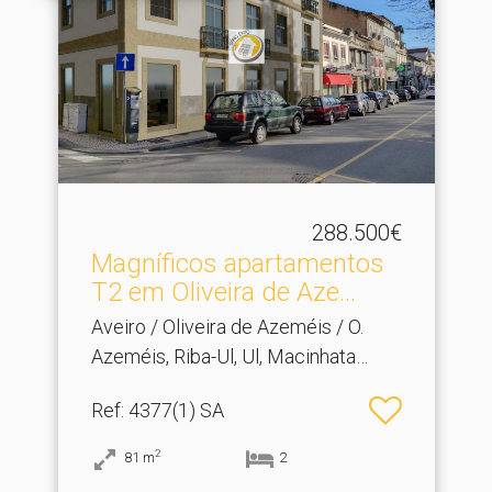
288.500€
Magníficos apartamentos
T2 em Oliveira de Aze.​..
Aveiro / Oliveira de Azeméis / O.
Azeméis, Riba-Ul, Ul, Macinhata
Seixa, Madail
Ref
: 4377(1) SA
2
81
m
2