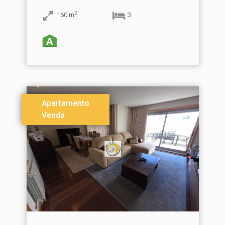
2
160
m
3
Apartamento
Venda