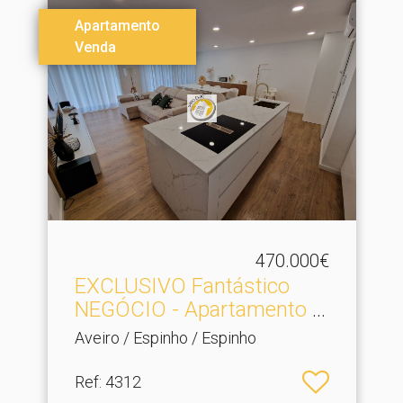
Apartamento
Venda
470.000€
EXCLUSIVO Fantástico
NEGÓCIO - Apartamento t.​
..
Aveiro / Espinho / Espinho
Ref
: 4312