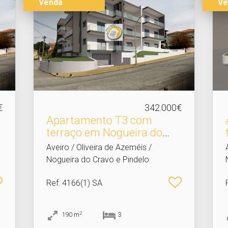
Venda
Ve
€
342.000€
Apartamento T3 com
terraço em Nogueira do
Cra.​..
Aveiro / Oliveira de Azeméis /
Nogueira do Cravo e Pindelo
Ref
: 4166(1) SA
2
190
m
3