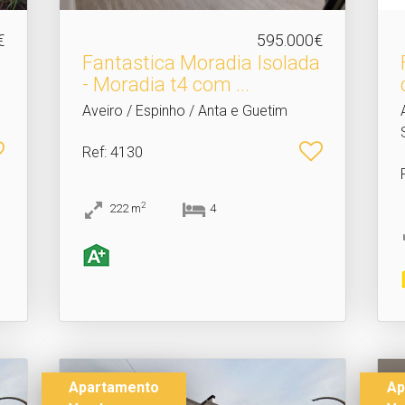
€
595.000€
Fantastica Moradia Isolada
- Moradia t4 com .​..
Aveiro / Espinho / Anta e Guetim
Ref
: 4130
2
222
m
4
Apartamento
Ap