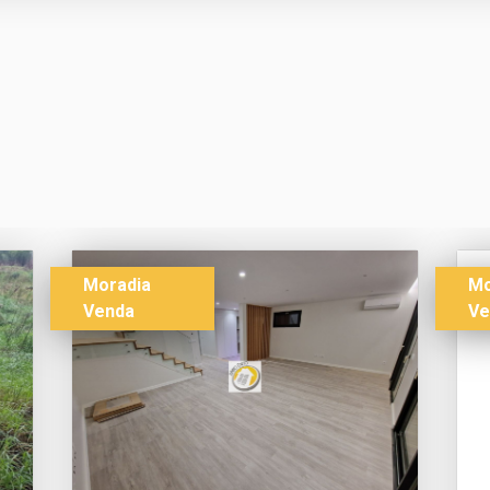
Moradia
Mo
Venda
Ve