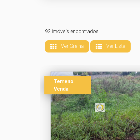
92 imóveis encontrados
Ver Grelha
Ver Lista
Terreno
Venda