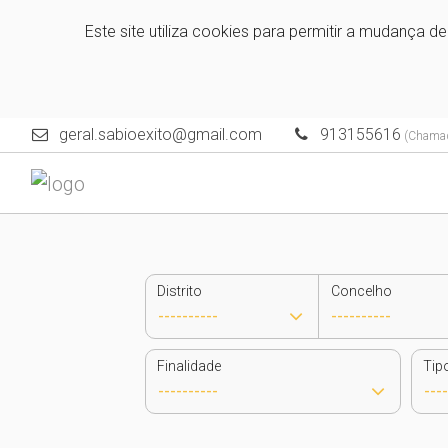
Este site utiliza cookies para permitir a mudança d
geral.sabioexito@gmail.com
913155616
(Chamada
Distrito
Concelho
Finalidade
Tip