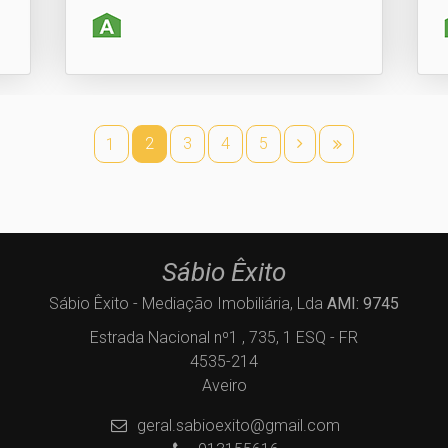
2
3
4
5
1
Sábio Êxito
Sábio Êxito - Mediação Imobiliária, Lda
AMI: 9745
Estrada Nacional nº1 , 735, 1 ESQ - FR
4535-214
Aveiro
geral.sabioexito@gmail.com