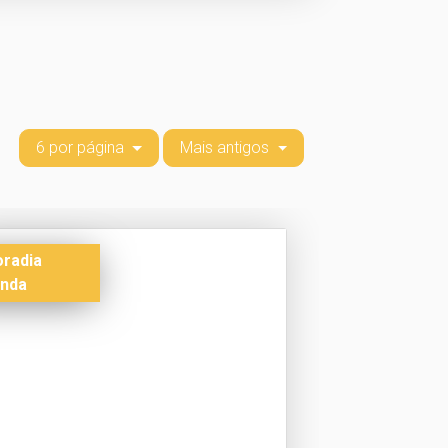
6 por página
Mais antigos
radia
nda