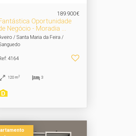
189.900€
Fantástica Oportunidade
de Negócio - Moradia .​..
Aveiro / Santa Maria da Feira /
Sanguedo
Ref
: 4164
2
120
m
3
artamento