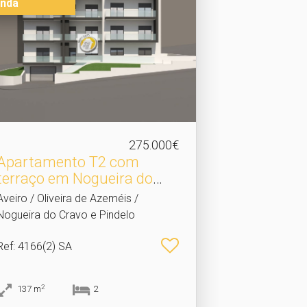
nda
275.000€
Apartamento T2 com
terraço em Nogueira do
Cra.​..
Aveiro / Oliveira de Azeméis /
Nogueira do Cravo e Pindelo
Ref
: 4166(2) SA
2
137
m
2