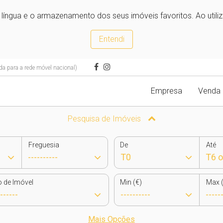
e língua e o armazenamento dos seus imóveis favoritos. Ao utili
Entendi
 para a rede móvel nacional)
Empresa
Venda
Pesquisa de Imóveis
Freguesia
De
Até
o de Imóvel
Min (€)
Max (
Mais Opções