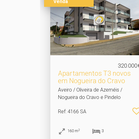
Venda
320.000
Apartamentos T3 novos
em Nogueira do Cravo
Aveiro / Oliveira de Azeméis /
Nogueira do Cravo e Pindelo
Ref
: 4166 SA
2
160
m
3