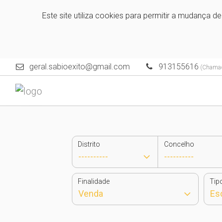
Este site utiliza cookies para permitir a mudança d
geral.sabioexito@gmail.com
913155616
(Chamada
Distrito
Concelho
Finalidade
Tip