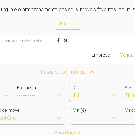
e língua e o armazenamento dos seus imóveis favoritos. Ao utili
Entendi
 para a rede móvel nacional)
Empresa
Venda
Pesquisa de Imóveis
Freguesia
De
Até
o de Imóvel
Min (€)
Max (
Mais Opções