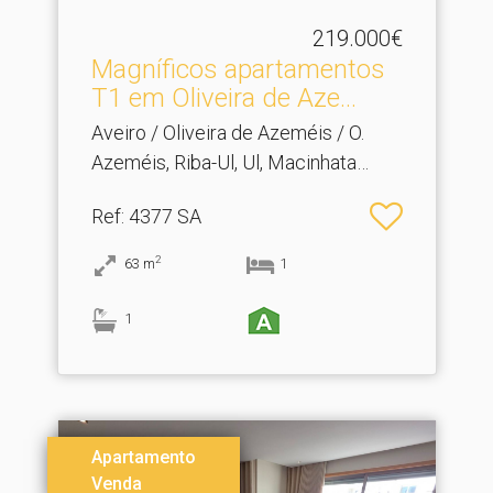
219.000€
Magníficos apartamentos
T1 em Oliveira de Aze.​..
Aveiro / Oliveira de Azeméis / O.
Azeméis, Riba-Ul, Ul, Macinhata
Seixa, Madail
Ref
: 4377 SA
2
63
m
1
1
Apartamento
Venda