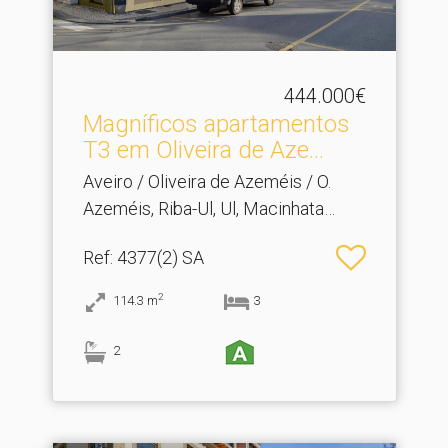
444.000€
Magníficos apartamentos
T3 em Oliveira de Aze.​..
Aveiro / Oliveira de Azeméis / O.
Azeméis, Riba-Ul, Ul, Macinhata
Seixa, Madail
Ref
: 4377(2) SA
2
114.3
m
3
2