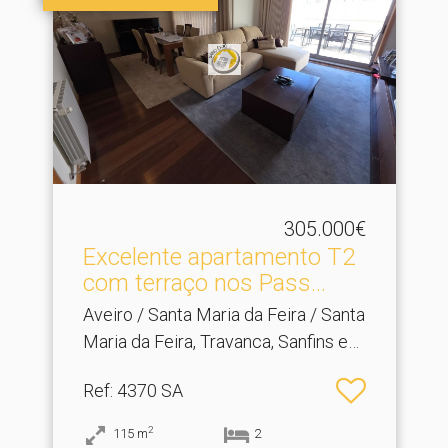
305.000€
Excelente apartamento T2
com terraço nos Pass.​..
Aveiro / Santa Maria da Feira / Santa
Maria da Feira, Travanca, Sanfins e
Espargo
Ref
: 4370 SA
2
115
m
2