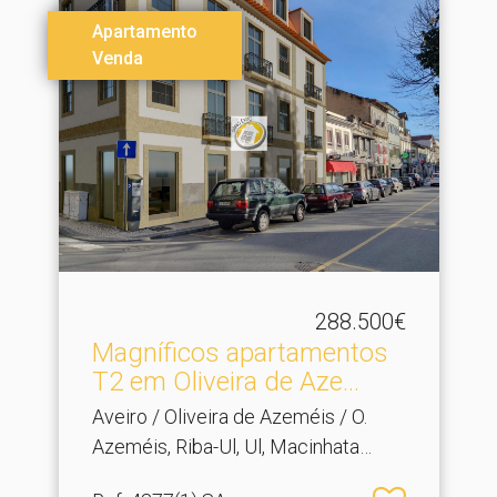
Apartamento
Venda
288.500€
Magníficos apartamentos
T2 em Oliveira de Aze.​..
Aveiro / Oliveira de Azeméis / O.
Azeméis, Riba-Ul, Ul, Macinhata
Seixa, Madail