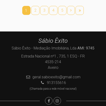
2
3
4
5
1
Sábio Êxito
Sábio Êxito - Mediação Imobiliária, Lda
AMI: 9745
Estrada Nacional nº1 , 735, 1 ESQ - FR
4535-214
Aveiro
geral.sabioexito@gmail.com
913155616
(Chamada para a rede móvel nacional)