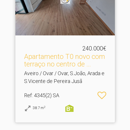
240.000€
Apartamento T0 novo com
terraço no centro de .​..
Aveiro / Ovar / Ovar, S.João, Arada e
S.Vicente de Pereira Jusã
Ref
: 4345(2) SA
2
38.7
m