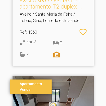
EXCLUSIVO - Fantástico
apartamento T2 duplex .​..
Aveiro / Santa Maria da Feira /
Lobão, Gião, Louredo e Guisande
Ref
: 4360
2
108
m
2
2
Apartamento
Venda