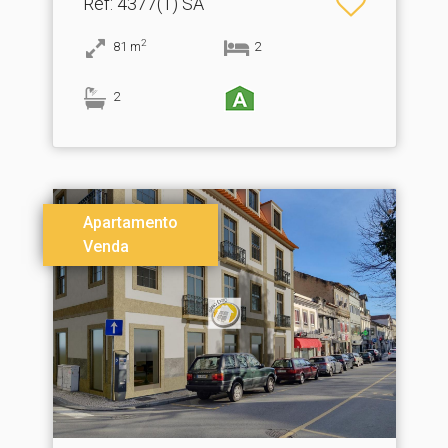
Ref
: 4377(1) SA
2
81
m
2
2
Apartamento
Venda