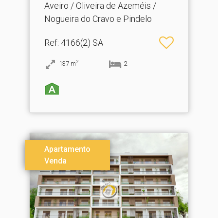
Cra.​..
Aveiro / Oliveira de Azeméis /
Nogueira do Cravo e Pindelo
Ref
: 4166(2) SA
2
137
m
2
Apartamento
Venda