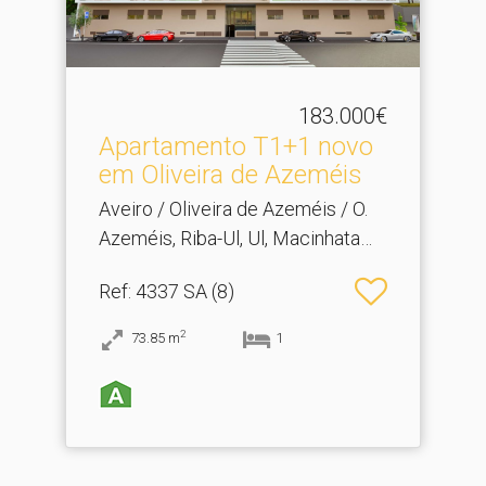
183.000€
Apartamento T1+1 novo
em Oliveira de Azeméis
Aveiro / Oliveira de Azeméis / O.
Azeméis, Riba-Ul, Ul, Macinhata
Seixa, Madail
Ref
: 4337 SA (8)
2
73.85
m
1