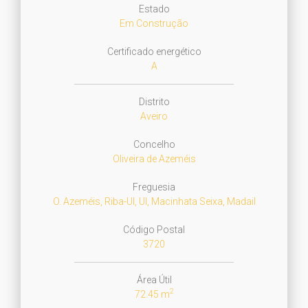
Estado
Em Construção
Certificado energético
A
Distrito
Aveiro
Concelho
Oliveira de Azeméis
Freguesia
O. Azeméis, Riba-Ul, Ul, Macinhata Seixa, Madail
Código Postal
3720
Área Útil
2
72.45 m