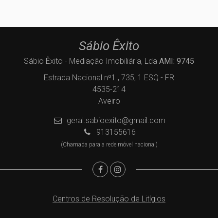
Sábio Êxito
Sábio Êxito - Mediação Imobiliária, Lda
AMI: 9745
Estrada Nacional nº1 , 735, 1 ESQ - FR
4535-214
Aveiro
geral.sabioexito@gmail.com
913155616
(Chamada para a rede móvel nacional)
Centros de Resolução de Litígios