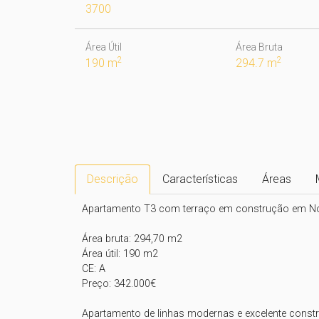
3700
Área Útil
Área Bruta
2
2
190 m
294.7 m
Descrição
Características
Áreas
Apartamento T3 com terraço em construção em Nogu
Área bruta: 294,70 m2

Área útil: 190 m2

CE: A

Preço: 342.000€

Apartamento de linhas modernas e excelente const