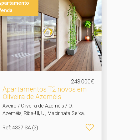
Apartamento
Venda
243.000€
Apartamentos T2 novos em
Oliveira de Azeméis
Aveiro / Oliveira de Azeméis / O.
Azeméis, Riba-Ul, Ul, Macinhata Seixa,
Madail
Ref
: 4337 SA (3)