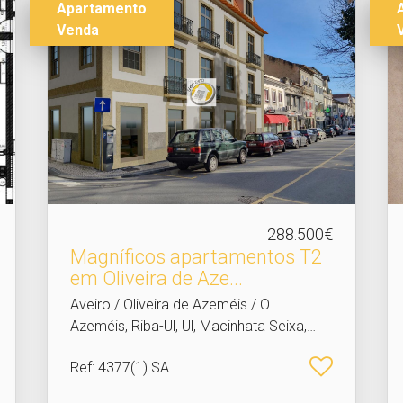
Apartamento
Venda
288.500€
Magníficos apartamentos T2
em Oliveira de Aze.​..
Aveiro / Oliveira de Azeméis / O.
Azeméis, Riba-Ul, Ul, Macinhata Seixa,
Madail
Ref
: 4377(1) SA