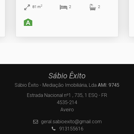
2
81
m
2
2
Sábio Êxito
Sábio Êxito - Mediação Imobiliária, Lda
AMI: 9745
Estrada Nacional nº1 , 735, 1 ESQ - FR
4535-214
Aveiro
geral.sabioexito@gmail.com
913155616