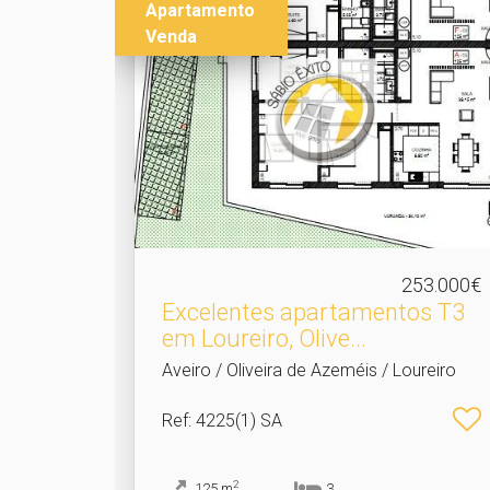
Apartamento
Venda
253.000€
Excelentes apartamentos T3
em Loureiro, Olive.​..
Aveiro / Oliveira de Azeméis / Loureiro
Ref
: 4225(1) SA
2
125
m
3