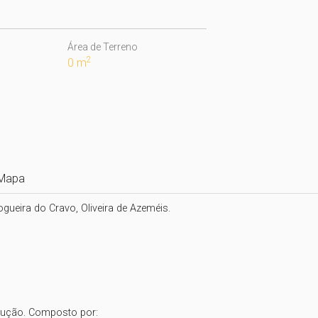
Área de Terreno
2
0 m
Mapa
eira do Cravo, Oliveira de Azeméis.

rução. Composto por:
