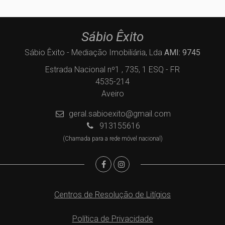
Sábio Êxito
Sábio Êxito - Mediação Imobiliária, Lda
AMI: 9745
Estrada Nacional nº1 , 735, 1 ESQ - FR
4535-214
Aveiro
geral.sabioexito@gmail.com
913155616
(Chamada para a rede móvel nacional)
Centros de Resolução de Litígios
Política de Privacidade