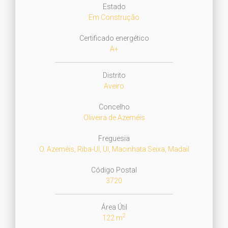
Estado
Em Construção
Certificado energético
A+
Distrito
Aveiro
Concelho
Oliveira de Azeméis
Freguesia
O. Azeméis, Riba-Ul, Ul, Macinhata Seixa, Madail
Código Postal
3720
Área Útil
2
122 m