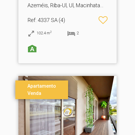
Azeméis, Riba-Ul, Ul, Macinhata
Seixa, Madail
Ref
: 4337 SA (4)
2
102.4
m
2
Apartamento
Venda