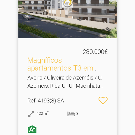
280.000€
Magníficos
apartamentos T3 em
Oliveira de Aze.​..
Aveiro / Oliveira de Azeméis / O.
Azeméis, Riba-Ul, Ul, Macinhata
Seixa, Madail
Ref
: 4193(8) SA
2
122
m
3