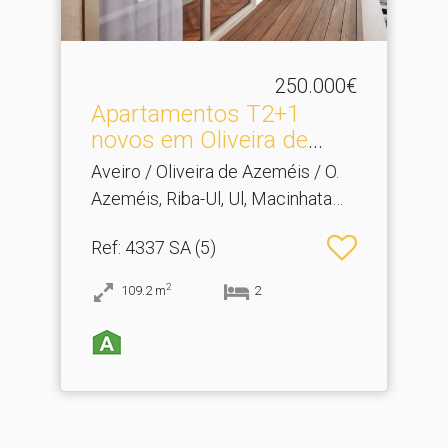
250.000€
Apartamentos T2+1
novos em Oliveira de
Azeméi.​..
Aveiro / Oliveira de Azeméis / O.
Azeméis, Riba-Ul, Ul, Macinhata
Seixa, Madail
Ref
: 4337 SA (5)
2
109.2
m
2