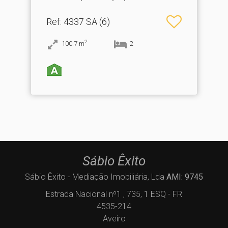
Seixa, Madail
Ref
: 4337 SA (6)
2
100.7
m
2
Sábio Êxito
Sábio Êxito - Mediação Imobiliária, Lda
AMI: 9745
Estrada Nacional nº1 , 735, 1 ESQ - FR
4535-214
Aveiro