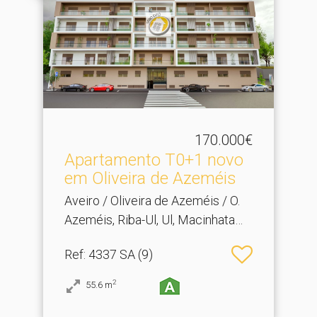
170.000€
Apartamento T0+1 novo
em Oliveira de Azeméis
Aveiro / Oliveira de Azeméis / O.
Azeméis, Riba-Ul, Ul, Macinhata
Seixa, Madail
Ref
: 4337 SA (9)
2
55.6
m