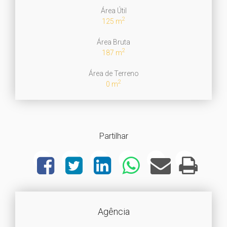
Área Útil
2
125 m
Área Bruta
2
187 m
Área de Terreno
2
0 m
Partilhar
Agência