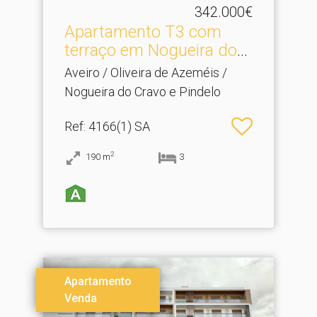
342.000€
Apartamento T3 com
terraço em Nogueira do
Cra.​..
Aveiro / Oliveira de Azeméis /
Nogueira do Cravo e Pindelo
Ref
: 4166(1) SA
2
190
m
3
Apartamento
Venda