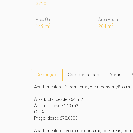
3720
Área Útil
Área Bruta
2
2
149 m
264 m
Descrição
Características
Áreas
Apartamentos T3 com terraço em construção em Oli
Área bruta: desde 264 m2

Área útil: desde 149 m2

CE: A

Preço: desde 278.000€

Apartamento de excelente construção e áreas, comp