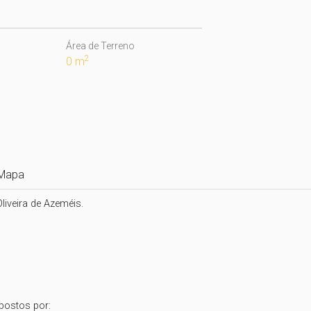
Área de Terreno
2
0 m
Mapa
veira de Azeméis.

ostos por:
