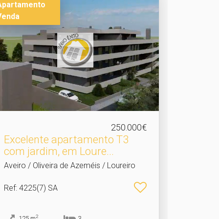
Apartamento
Venda
250.000€
Excelente apartamento T3
com jardim, em Loure.​..
Aveiro / Oliveira de Azeméis / Loureiro
Ref
: 4225(7) SA
2
125
m
3