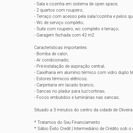
- Sala e cozinha em sistema de open space;

- 2 quartos com roupeiro;

- Terraço com acesso pela sala/cozinha e pelos qua
- Wc de serviço completo;

- Suite com roupeiro, wc completo e terraço;

- Garagem fechada com 42 m2.

Características importantes:

- Bomba de calor;

- Ar condicionado;

- Pré-instalação de aspiração central;

- Caixilharia em alumínio térmico com vidro duplo té
- Estores térmicos elétricos;

- Carpintaria em lacado branco;

- Sancas no pladur para luz/cortinas;

- Focos embutidos e luminárias nas sancas;

Situado a 3 minutos do centro da cidade de Oliveira
* Tratamos do Seu Financiamento

* Sábio Êxito Credit | Intermediário de Crédito sob 