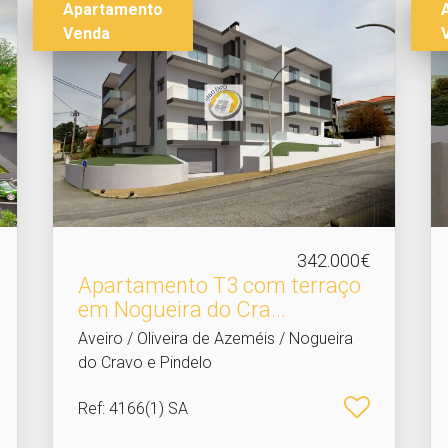
Apartamento
Venda
342.000€
Apartamento T3 com terraço
em Nogueira do Cra.​..
Aveiro / Oliveira de Azeméis / Nogueira
do Cravo e Pindelo
Ref
: 4166(1) SA