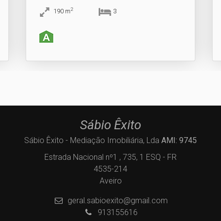
2
190
m
3
Sábio Êxito
Sábio Êxito - Mediação Imobiliária, Lda
AMI: 9745
Estrada Nacional nº1 , 735, 1 ESQ - FR
4535-214
Aveiro
geral.sabioexito@gmail.com
913155616