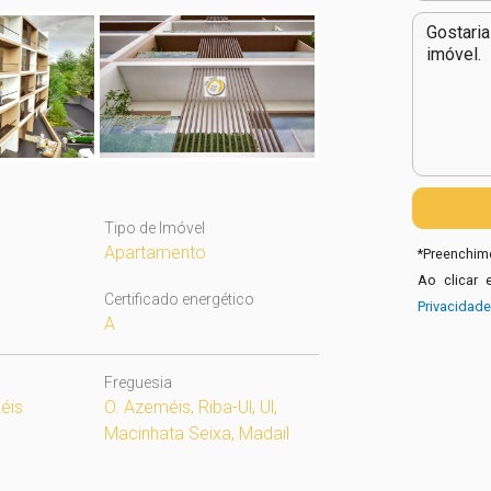
Tipo de Imóvel
Apartamento
*
Preenchime
Ao clicar 
Certificado energético
Privacidad
A
Freguesia
éis
O. Azeméis, Riba-Ul, Ul,
Macinhata Seixa, Madail