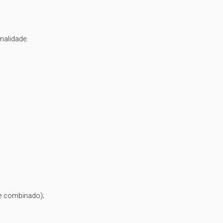
alidade.

e combinado);
