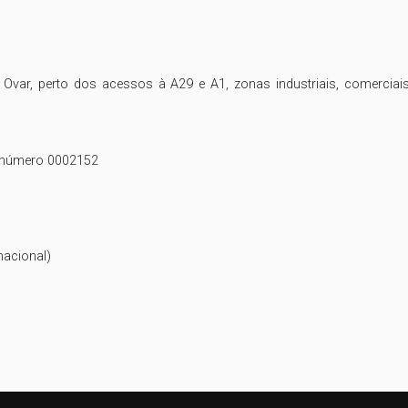
 Ovar, perto dos acessos à A29 e A1, zonas industriais, comerciais
o número 0002152

cional) 
