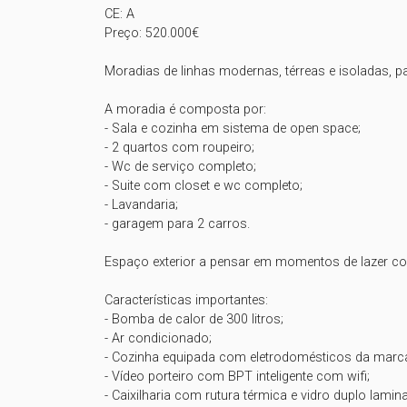
CE: A

Preço: 520.000€

Moradias de linhas modernas, térreas e isoladas, p
A moradia é composta por:

- Sala e cozinha em sistema de open space;

- 2 quartos com roupeiro;

- Wc de serviço completo;

- Suite com closet e wc completo;

- Lavandaria;

- garagem para 2 carros.

Espaço exterior a pensar em momentos de lazer com
Características importantes:

- Bomba de calor de 300 litros;

- Ar condicionado;

- Cozinha equipada com eletrodomésticos da marca 
- Vídeo porteiro com BPT inteligente com wifi;

- Caixilharia com rutura térmica e vidro duplo lamina