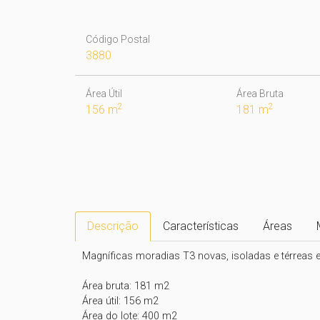
Código Postal
3880
Área Útil
Área Bruta
2
2
156 m
181 m
Descrição
Características
Áreas
Magníficas moradias T3 novas, isoladas e térreas e
Área bruta: 181 m2

Área útil: 156 m2

Área do lote: 400 m2
