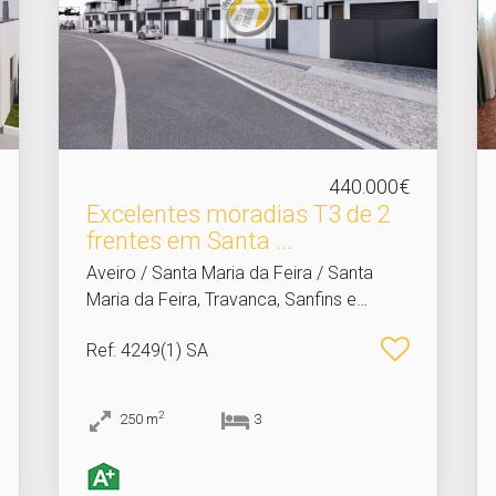
440.000€
Excelentes moradias T3 de 2
frentes em Santa .​..
Aveiro / Santa Maria da Feira / Santa
Maria da Feira, Travanca, Sanfins e
Espargo
Ref
: 4249(1) SA
2
250
m
3