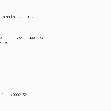
m muita luz natural;

dos os serviços e acessos;

dro;

o número 0002152
