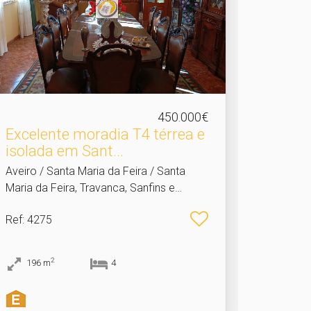
450.000€
Excelente moradia T4 térrea e
isolada em Sant.​..
Aveiro / Santa Maria da Feira / Santa
Maria da Feira, Travanca, Sanfins e
Espargo
Ref
: 4275
2
196
m
4