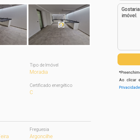
Tipo de Imóvel
Moradia
*
Preenchime
Ao clicar 
Certificado energético
Privacidad
C
Freguesia
eira
Argoncilhe