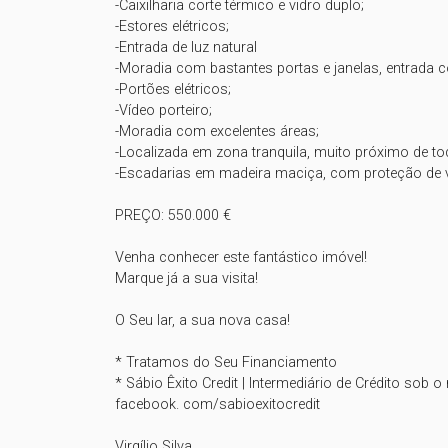
-Caixilharia corte térmico e vidro duplo;

-Estores elétricos;

-Entrada de luz natural

-Moradia com bastantes portas e janelas, entrada co
-Portões elétricos;

-Vídeo porteiro;

-Moradia com excelentes áreas;

-Localizada em zona tranquila, muito próximo de to
-Escadarias em madeira maciça, com proteção de vi
PREÇO: 550.000 €

Venha conhecer este fantástico imóvel!

Marque já a sua visita!

O Seu lar, a sua nova casa!

* Tratamos do Seu Financiamento

* Sábio Êxito Credit | Intermediário de Crédito sob 
facebook. com/sabioexitocredit

Virgílio Silva
