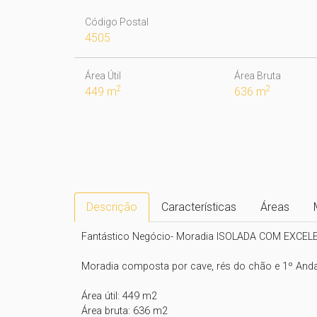
Código Postal
4505
Área Útil
Área Bruta
2
2
449 m
636 m
Descrição
Características
Áreas
Fantástico Negócio- Moradia ISOLADA COM EXCE
Moradia composta por cave, rés do chão e 1º Andar
Área útil: 449 m2

Área bruta: 636 m2
