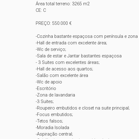
Área total terreno: 3265 m2

CE: C

PREÇO: 550.000 €

-Cozinha bastante espaçosa com península e zona d
-Hall de entrada com excelente área;

-Wc de serviço;

-Sala de estar e Jantar bastantes espaçosa

- 3 Suites com excelentes áreas;

-Hall de acesso aos quartos;

-Salão com excelente área

-Wc de apoio 

-Escritório

-Zona de lavandaria

-3 Suites;

-Roupeiro embutidos e closet na suite principal;

-Focus embutidos;

-Tetos falsos;

-Moradia Isolada

-Aspiração central;
