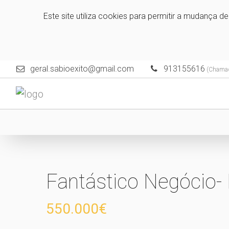
Este site utiliza cookies para permitir a mudança d
geral.sabioexito@gmail.com
913155616
(Chamada
Fantástico Negóci
550.000€