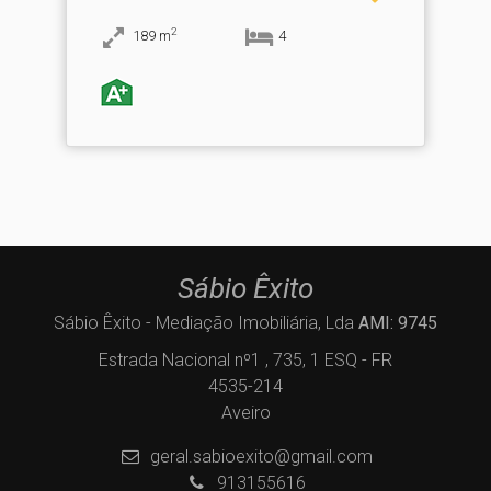
2
189
m
4
Sábio Êxito
Sábio Êxito - Mediação Imobiliária, Lda
AMI: 9745
Estrada Nacional nº1 , 735, 1 ESQ - FR
4535-214
Aveiro
geral.sabioexito@gmail.com
913155616