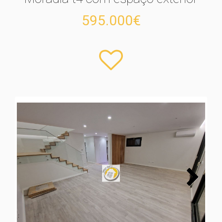
595.000€
Next