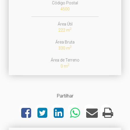
Código Postal
4500
Área Útil
2
222 m
Área Bruta
2
330 m
Área de Terreno
2
0 m
Partilhar