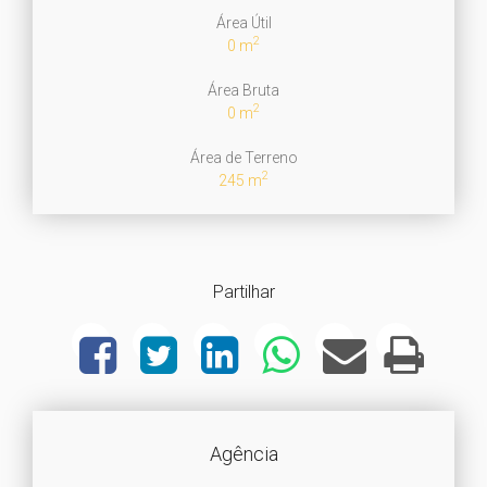
Área Útil
2
0 m
Área Bruta
2
0 m
Área de Terreno
2
245 m
Partilhar
Agência