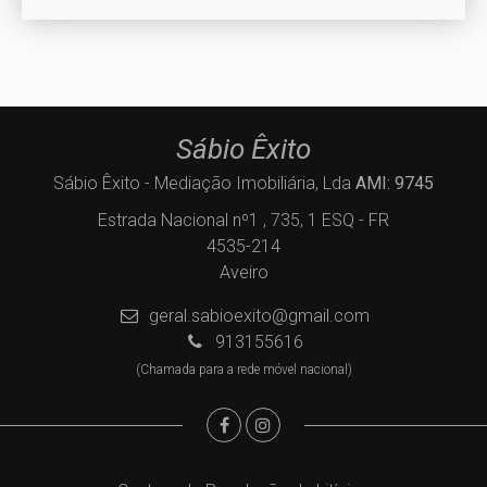
Sábio Êxito
Sábio Êxito - Mediação Imobiliária, Lda
AMI: 9745
Estrada Nacional nº1 , 735, 1 ESQ - FR
4535-214
Aveiro
geral.sabioexito@gmail.com
913155616
(Chamada para a rede móvel nacional)