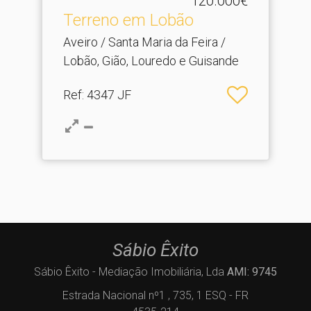
120.000€
Terreno em Lobão
Aveiro / Santa Maria da Feira /
Lobão, Gião, Louredo e Guisande
Ref
: 4347 JF
Sábio Êxito
Sábio Êxito - Mediação Imobiliária, Lda
AMI: 9745
Estrada Nacional nº1 , 735, 1 ESQ - FR