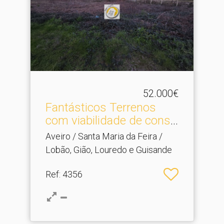
52.000€
Fantásticos Terrenos
com viabilidade de const.​
..
Aveiro / Santa Maria da Feira /
Lobão, Gião, Louredo e Guisande
Ref
: 4356