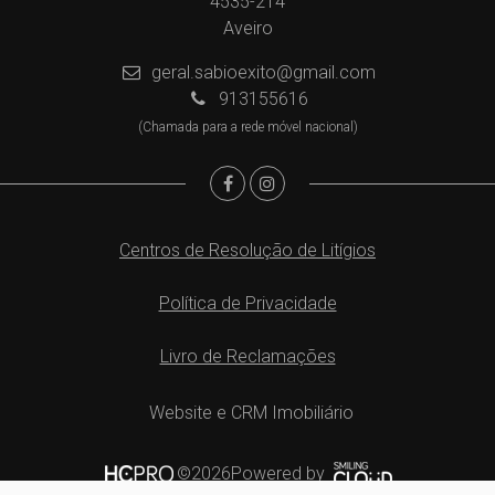
4535-214
Aveiro
geral.sabioexito@gmail.com
913155616
(Chamada para a rede móvel nacional)
Centros de Resolução de Litígios
Política de Privacidade
Livro de Reclamações
Website e CRM Imobiliário
Powered by
©2026