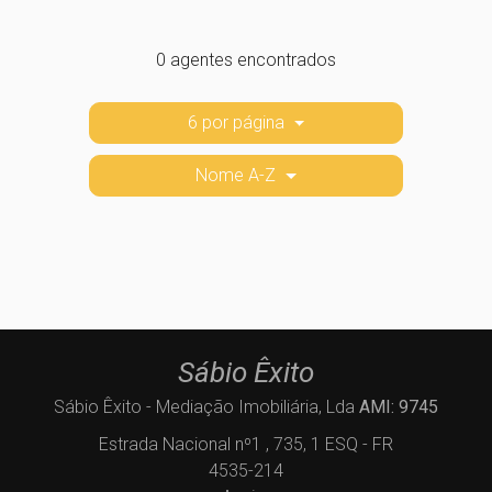
0 agentes encontrados
6 por página
Nome A-Z
Sábio Êxito
Sábio Êxito - Mediação Imobiliária, Lda
AMI: 9745
Estrada Nacional nº1 , 735, 1 ESQ - FR
4535-214