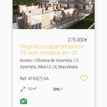
275.000€
Magníficos apartamentos
T3 com terraços em Ol.​..
Aveiro / Oliveira de Azeméis / O.
Azeméis, Riba-Ul, Ul, Macinhata
Seixa, Madail
Ref
: 4193(7) SA
2
122
m
3