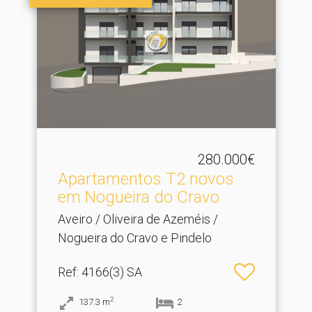
280.000€
Apartamentos T2 novos
em Nogueira do Cravo
Aveiro / Oliveira de Azeméis /
Nogueira do Cravo e Pindelo
Ref
: 4166(3) SA
2
137.3
m
2