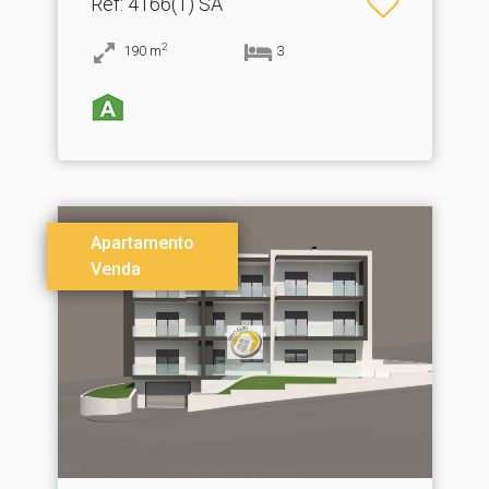
Ref
: 4166(1) SA
2
190
m
3
Apartamento
Venda