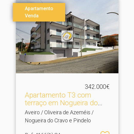
Apartamento
Venda
342.000€
Apartamento T3 com
terraço em Nogueira do
Cra.​..
Aveiro / Oliveira de Azeméis /
Nogueira do Cravo e Pindelo