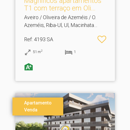
Magníficos apartamentos
T1 com terraço em Oli.​..
Aveiro / Oliveira de Azeméis / O.
Azeméis, Riba-Ul, Ul, Macinhata
Seixa, Madail
Ref
: 4193 SA
2
51
m
1
Apartamento
Venda