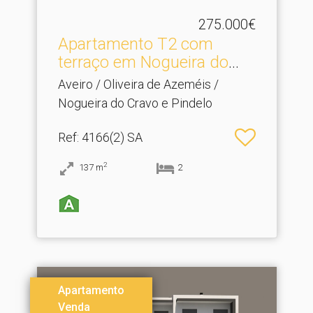
275.000€
Apartamento T2 com
terraço em Nogueira do
Cra.​..
Aveiro / Oliveira de Azeméis /
Nogueira do Cravo e Pindelo
Ref
: 4166(2) SA
2
137
m
2
Apartamento
Venda