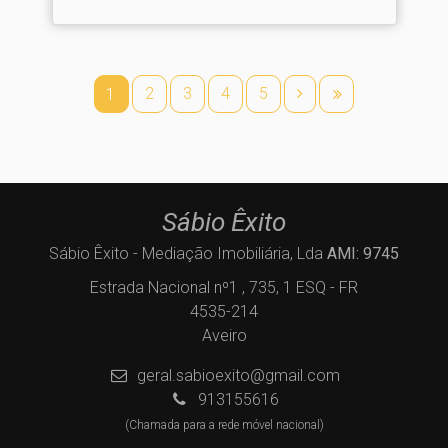
2
3
4
5
1
Sábio Êxito
Sábio Êxito - Mediação Imobiliária, Lda
AMI: 9745
Estrada Nacional nº1 , 735, 1 ESQ - FR
4535-214
Aveiro
geral.sabioexito@gmail.com
913155616
(Chamada para a rede móvel nacional)