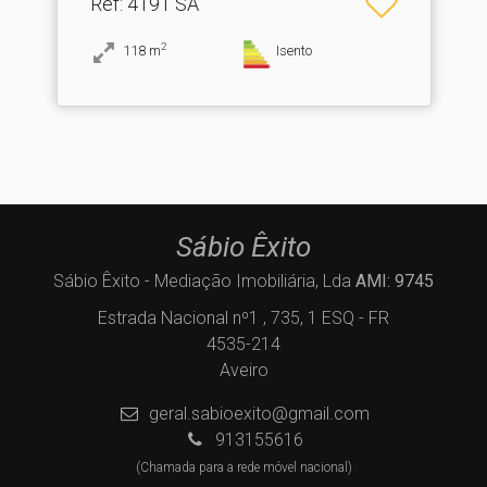
Ref
: 4191 SA
2
118
m
Isento
Sábio Êxito
Sábio Êxito - Mediação Imobiliária, Lda
AMI: 9745
Estrada Nacional nº1 , 735, 1 ESQ - FR
4535-214
Aveiro
geral.sabioexito@gmail.com
913155616
(Chamada para a rede móvel nacional)