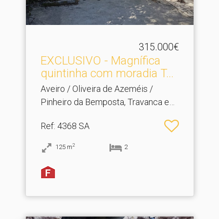
315.000€
EXCLUSIVO - Magnífica
quintinha com moradia T.​..
Aveiro / Oliveira de Azeméis /
Pinheiro da Bemposta, Travanca e
Palmaz
Ref
: 4368 SA
2
125
m
2