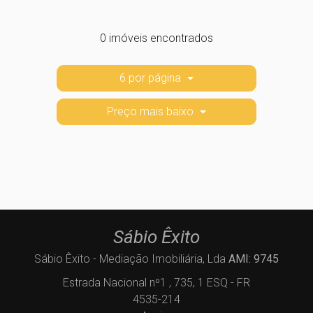
0 imóveis encontrados
6 por página
Preço mais baixo
Sábio Êxito
Sábio Êxito - Mediação Imobiliária, Lda
AMI: 9745
Estrada Nacional nº1 , 735, 1 ESQ - FR
4535-214