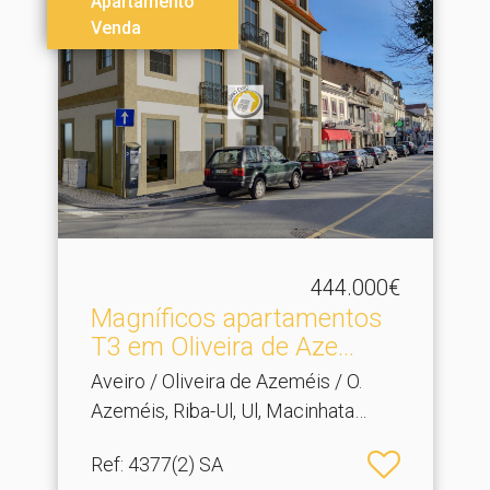
Apartamento
Venda
444.000€
Magníficos apartamentos
T3 em Oliveira de Aze.​..
Aveiro / Oliveira de Azeméis / O.
Azeméis, Riba-Ul, Ul, Macinhata
Seixa, Madail
Ref
: 4377(2) SA