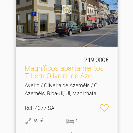
219.000€
Magníficos apartamentos
T1 em Oliveira de Aze.​..
Aveiro / Oliveira de Azeméis / O.
Azeméis, Riba-Ul, Ul, Macinhata
Seixa, Madail
Ref
: 4377 SA
2
63
m
1