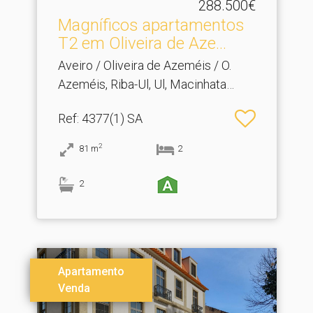
288.500€
Magníficos apartamentos
T2 em Oliveira de Aze.​..
Aveiro / Oliveira de Azeméis / O.
Azeméis, Riba-Ul, Ul, Macinhata
Seixa, Madail
Ref
: 4377(1) SA
2
81
m
2
2
Apartamento
Venda