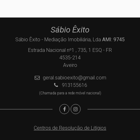
Sábio Êxito
Sábio Êxito - Mediação Imobiliária, Lda
AMI: 9745
Estrada Nacional nº1 , 735, 1 ESQ - FR
4535-214
Aveiro
geral.sabioexito@gmail.com
913155616
(Chamada para a rede móvel nacional)
Centros de Resolução de Litígios