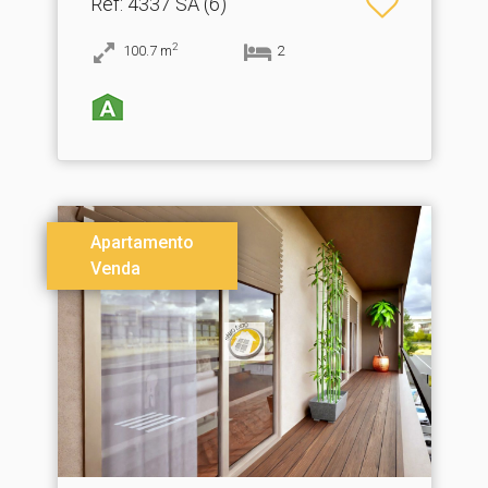
Ref
: 4337 SA (6)
2
100.7
m
2
Apartamento
Venda