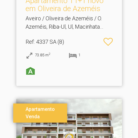
Apartamento T1+1 novo
em Oliveira de Azeméis
Aveiro / Oliveira de Azeméis / O.
Azeméis, Riba-Ul, Ul, Macinhata
Seixa, Madail
Ref
: 4337 SA (8)
2
73.85
m
1
Apartamento
Venda