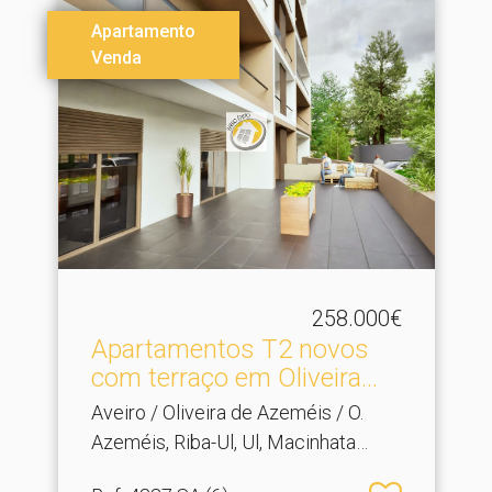
Apartamento
Venda
258.000€
Apartamentos T2 novos
com terraço em Oliveira.​..
Aveiro / Oliveira de Azeméis / O.
Azeméis, Riba-Ul, Ul, Macinhata
Seixa, Madail