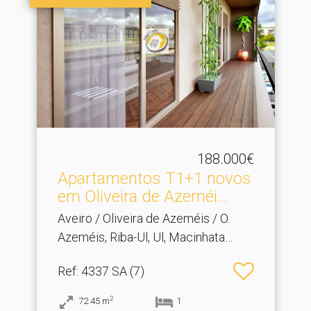
188.000€
Apartamentos T1+1 novos
em Oliveira de Azeméi.​..
Aveiro / Oliveira de Azeméis / O.
Azeméis, Riba-Ul, Ul, Macinhata
Seixa, Madail
Ref
: 4337 SA (7)
2
72.45
m
1