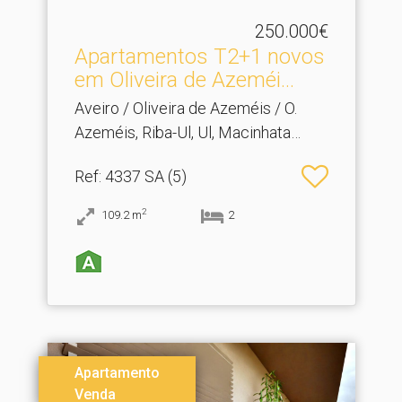
250.000€
Apartamentos T2+1 novos
em Oliveira de Azeméi.​..
Aveiro / Oliveira de Azeméis / O.
Azeméis, Riba-Ul, Ul, Macinhata
Seixa, Madail
Ref
: 4337 SA (5)
2
109.2
m
2
Apartamento
Venda