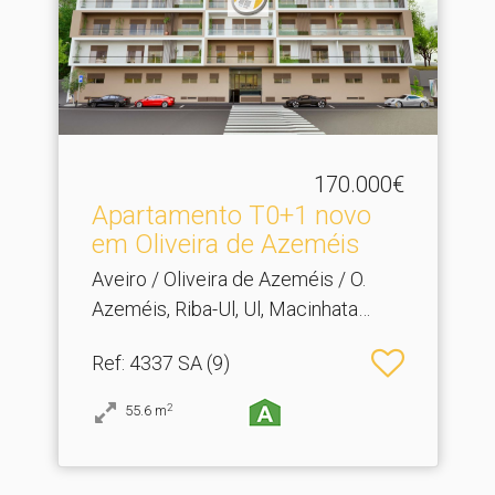
170.000€
Apartamento T0+1 novo
em Oliveira de Azeméis
Aveiro / Oliveira de Azeméis / O.
Azeméis, Riba-Ul, Ul, Macinhata
Seixa, Madail
Ref
: 4337 SA (9)
2
55.6
m