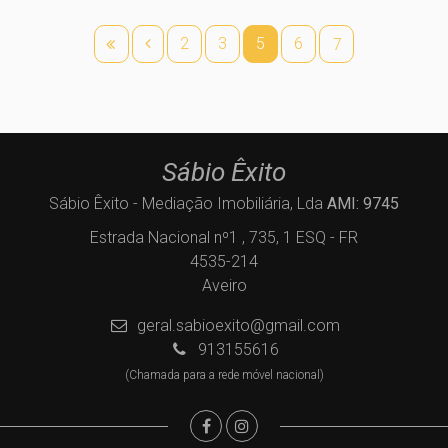
2
3
5
6
7
Sábio Êxito
Sábio Êxito - Mediação Imobiliária, Lda
AMI: 9745
Estrada Nacional nº1 , 735, 1 ESQ - FR
4535-214
Aveiro
geral.sabioexito@gmail.com
913155616
(Chamada para a rede móvel nacional)