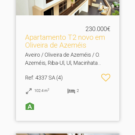
230.000€
Apartamento T2 novo em
Oliveira de Azeméis
Aveiro / Oliveira de Azeméis / O.
Azeméis, Riba-Ul, Ul, Macinhata
Seixa, Madail
Ref
: 4337 SA (4)
2
102.4
m
2